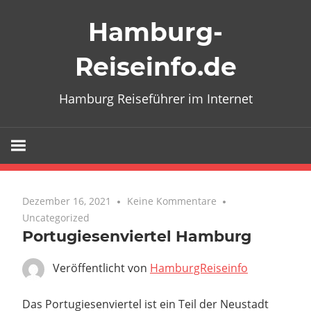
Zum
Hamburg-
Inhalt
springen
Reiseinfo.de
Hamburg Reiseführer im Internet
Dezember 16, 2021
Keine Kommentare
Uncategorized
Portugiesenviertel Hamburg
Veröffentlicht von
HamburgReiseinfo
Das Portugiesenviertel ist ein Teil der Neustadt