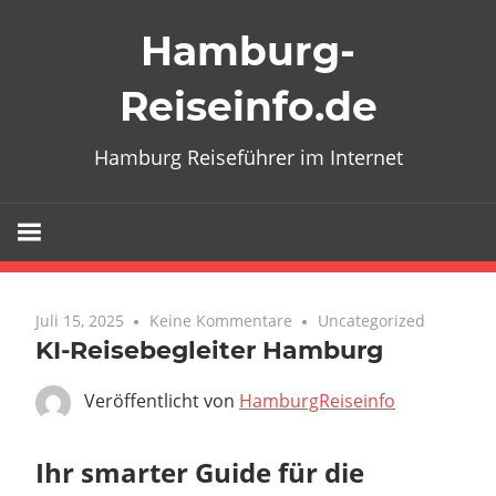
Zum
Hamburg-
Inhalt
springen
Reiseinfo.de
Hamburg Reiseführer im Internet
Juli 15, 2025
Keine Kommentare
Uncategorized
KI-Reisebegleiter Hamburg
Veröffentlicht von
HamburgReiseinfo
Ihr smarter Guide für die