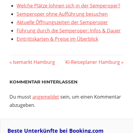
Welche Plätze lohnen sich in der Semperoper?
Semperoper ohne Aufführung besuchen
Aktuelle Öffnungszeiten der Semperoper
Führung durch die Semperoper: Infos & Dauer
Eintrittskarten & Preise im Überblick
Beitragsnavigation
Vorheriger
Nächster
Isemarkt Hamburg
KI-Reiseplaner Hamburg
Beitrag:
Beitrag:
KOMMENTAR HINTERLASSEN
Du musst
angemeldet
sein, um einen Kommentar
abzugeben.
Beste Unterkünfte bei Booking.com