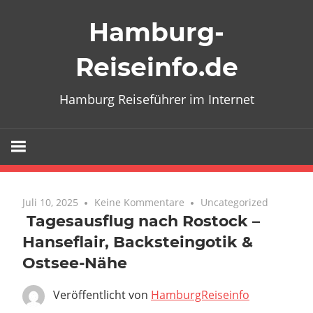
Zum
Hamburg-
Inhalt
springen
Reiseinfo.de
Hamburg Reiseführer im Internet
Juli 10, 2025
Keine Kommentare
Uncategorized
️ Tagesausflug nach Rostock –
Hanseflair, Backsteingotik &
Ostsee-Nähe
Veröffentlicht von
HamburgReiseinfo