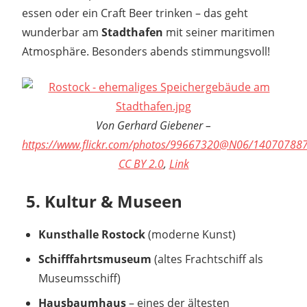
essen oder ein Craft Beer trinken – das geht
wunderbar am
Stadthafen
mit seiner maritimen
Atmosphäre. Besonders abends stimmungsvoll!
Von Gerhard Giebener –
https://www.flickr.com/photos/99667320@N06/14070788
CC BY 2.0
,
Link
️ 5. Kultur & Museen
Kunsthalle Rostock
(moderne Kunst)
Schifffahrtsmuseum
(altes Frachtschiff als
Museumsschiff)
Hausbaumhaus
– eines der ältesten