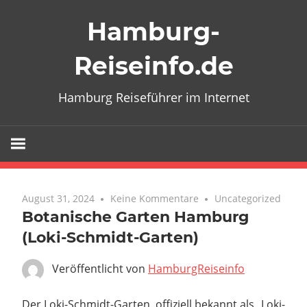
Zum
Hamburg-
Inhalt
springen
Reiseinfo.de
Hamburg Reiseführer im Internet
August 31, 2024
Keine Kommentare
Uncategorized
Botanische Garten Hamburg
(Loki-Schmidt-Garten)
Veröffentlicht von
HamburgReiseinfo
Der Loki-Schmidt-Garten, offiziell bekannt als „Loki-