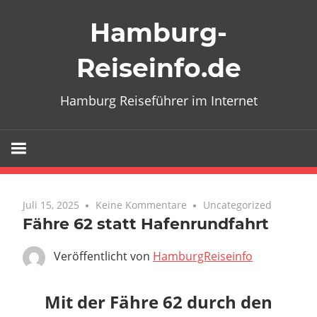
Zum
Hamburg-
Inhalt
springen
Reiseinfo.de
Hamburg Reiseführer im Internet
Juli 15, 2025
Keine Kommentare
Uncategorized
Fähre 62 statt Hafenrundfahrt
Veröffentlicht von
HamburgReiseinfo
Mit der Fähre 62 durch den